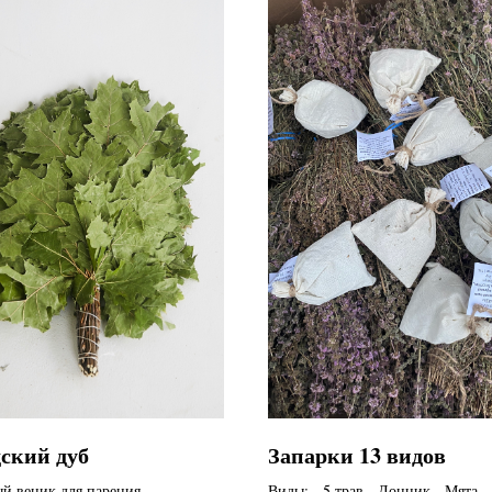
ский дуб
Запарки 13 видов
й веник для парения.
Виды: - 5 трав - Донник - Мята -